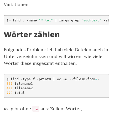
Variationen:
$>
find
.
-name
"*.tex"
|
xargs
grep
'suchtext'
Wörter zählen
Folgendes Problem: ich hab viele Dateien auch in
Unterverzeichnissen und will wissen, wie viele
Wörter diese insgesamt enthalten.
$
find
-type
f
-print0
|
wc
-w
--files0-from
=
361
411
772
wc
gibt ohne
aus: Zeilen, Wörter,
-w