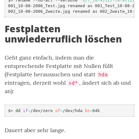
$>
rename
--no-act
--verbose
's/(_[0-9]{2}-[0-9]{2}-
001_10-08-2006_Test.jpg
renamed
as
001_Test_10-08-200
002_10-08-2006_Zweite.jpg
renamed
as
Festplatten
unwiederruflich löschen
Geht ganz einfach, indem man die
entsprechende Festplatte mit Nullen füllt
(Festplatte heraussuchen und statt
hda
eintragen, derzeit wohl
, ändert sich ab und
sd*
an):
$>
dd
if
=
/dev/zero
of
=
/dev/hda
bs
=
Dauert aber sehr lange.