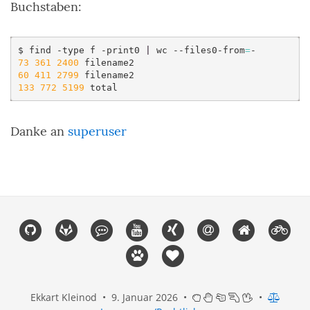
Buchstaben:
$
find
-type
f
-print0
|
wc
--files0-from
=
73
361
2400
60
411
2799
133
772
5199
Danke an
superuser
Link
Link
Link
Link
Link
Link
Link
Lin
zum
zum
zum
zum
zum
zur
zur
zu
Link
Link
Github-
Gitlab-
Mastodon-
Youtube-
Xing-
E-
Homepage
Blo
zu
zu
Account
Account
Account
Account
Account
Mail-
Rau
Amigurumi-
akli.de
Adresse
Sitt
Berlin
Ekkart Kleinod •
9. Januar 2026
•
•