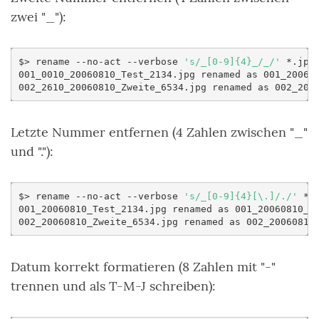
zwei "_"):
$>
rename
--no-act
--verbose
's/_[0-9]{4}_/_/'
*.jpg

001_0010_20060810_Test_2134.jpg
renamed
as
001_200608
002_2610_20060810_Zweite_6534.jpg
renamed
as
Letzte Nummer entfernen (4 Zahlen zwischen "_"
und "."):
$>
rename
--no-act
--verbose
's/_[0-9]{4}[\.]/./'
*.j
001_20060810_Test_2134.jpg
renamed
as
001_20060810_Te
002_20060810_Zweite_6534.jpg
renamed
as
Datum korrekt formatieren (8 Zahlen mit "-"
trennen und als T-M-J schreiben):