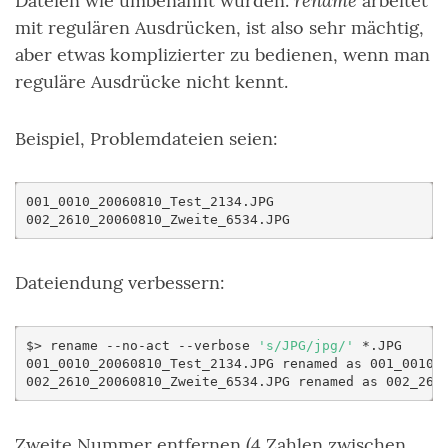
rename
Dateien wie umbenannt wurden.
arbeitet
mit regulären Ausdrücken, ist also sehr mächtig,
aber etwas komplizierter zu bedienen, wenn man
reguläre Ausdrücke nicht kennt.
Beispiel, Problemdateien seien:
001_0010_20060810_Test_2134.JPG

Dateiendung verbessern:
$>
rename
--no-act
--verbose
's/JPG/jpg/'
*.JPG

001_0010_20060810_Test_2134.JPG
renamed
as
001_0010_2
002_2610_20060810_Zweite_6534.JPG
renamed
as
Zweite Nummer entfernen (4 Zahlen zwischen