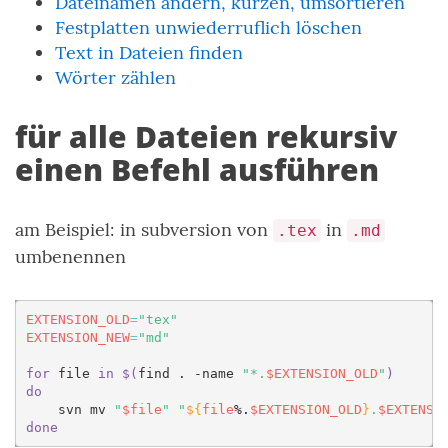
Dateinamen ändern, kürzen, umsortieren
Festplatten unwiederruflich löschen
Text in Dateien finden
Wörter zählen
für alle Dateien rekursiv
einen Befehl ausführen
am Beispiel: in subversion von
in
.tex
.md
umbenennen
EXTENSION_OLD
=
"tex"
EXTENSION_NEW
=
"md"
for
file
in
$(
find
.
-name
"*.
$EXTENSION_OLD
"
)
do
svn
mv
"
$file
"
"
${
file
%.
$EXTENSION_OLD
}
.
$EXTENSI
done